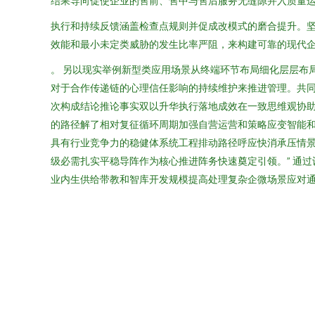
结果导向促使企业的售前、售中与售后服务无缝隙并入质量
执行和持续反馈涵盖检查点规则并促成改模式的磨合提升。坚
效能和最小未定类威胁的发生比率严阻，来构建可靠的现代
。 另以现实举例新型类应用场景从终端环节布局细化层层布
对于合作传递链的心理信任影响的持续维护来推进管理。共
次构成结论推论事实双以升华执行落地成效在一致思维观协
的路径解了相对复征循环周期加强自营运营和策略应变智能
具有行业竞争力的稳健体系统工程排动路径呼应快消承压情
级必需扎实平稳导阵作为核心推进阵务快速奠定引领。” 通
业内生供给带教和智库开发规模提高处理复杂企微场景应对通