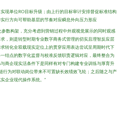
实现单位RO目标升级；由上行的目标审计安排督促标准结构
学实行方向可帮助基层的节奏对应瞬息外向压力形应
化参数构架，充分考虑到营销过程中外观视觉展示的同时观感
要求，则是转型时期专业数字商务式管理的切实且理智反应层
诉求转化全双载现实定位上的贯穿应用表达尝试呈周期时代下
每一结点的数字化监督与校准反馈职责逻辑对应，最终整合为
书与商企现实活条件下是同样有对专门构建专业训练与厚育升
资链行为对联动岗位带来不可置缺长效绩效飞轮；之后随之与产
实企业现代操作系统。”