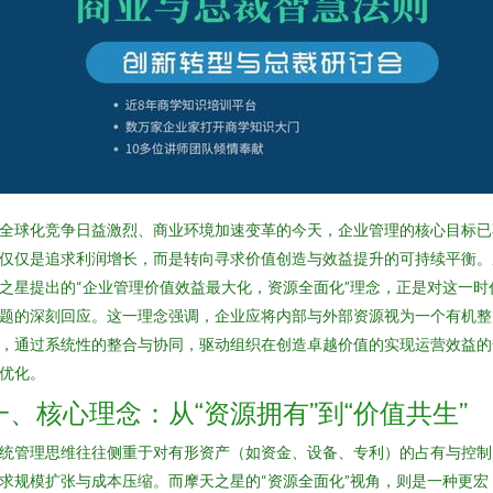
全球化竞争日益激烈、商业环境加速变革的今天，企业管理的核心目标已
仅仅是追求利润增长，而是转向寻求价值创造与效益提升的可持续平衡。
之星提出的“企业管理价值效益最大化，资源全面化”理念，正是对这一时
题的深刻回应。这一理念强调，企业应将内部与外部资源视为一个有机整
，通过系统性的整合与协同，驱动组织在创造卓越价值的实现运营效益的
优化。
一、核心理念：从“资源拥有”到“价值共生”
统管理思维往往侧重于对有形资产（如资金、设备、专利）的占有与控制
求规模扩张与成本压缩。而摩天之星的“资源全面化”视角，则是一种更宏