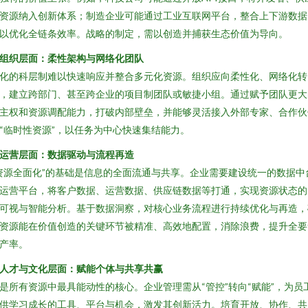
资源纳入创新体系；制造企业可能通过工业互联网平台，整合上下游数据
以优化全链条效率。战略的制定，需以创造并捕获生态价值为导向。
. 组织层面：柔性架构与网络化团队
化的科层制难以快速响应并整合多元化资源。组织应向柔性化、网络化转
，建立跨部门、甚至跨企业的项目制团队或敏捷小组。通过赋予团队更大
主权和资源调配能力，打破内部壁垒，并能够灵活接入外部专家、合作伙
“临时性资源”，以任务为中心快速集结能力。
. 运营层面：数据驱动与流程再造
资源全面化”的基础是信息的全面流通与共享。企业需要建设统一的数据中
运营平台，将客户数据、运营数据、供应链数据等打通，实现资源状态的
可视与智能分析。基于数据洞察，对核心业务流程进行持续优化与再造，
资源能在价值创造的关键环节被精准、高效地配置，消除浪费，提升全要
产率。
. 人才与文化层面：赋能个体与共享共赢
是所有资源中最具能动性的核心。企业管理需从“管控”转向“赋能”，为员
供学习成长的工具、平台与机会，激发其创新活力。培育开放、协作、共