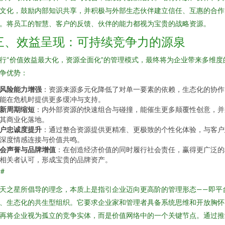
文化，鼓励内部知识共享，并积极与外部生态伙伴建立信任、互惠的合作
。将员工的智慧、客户的反馈、伙伴的能力都视为宝贵的战略资源。
三、效益呈现：可持续竞争力的源泉
行“价值效益最大化，资源全面化”的管理模式，最终将为企业带来多维度
争优势：
风险能力增强
：资源来源多元化降低了对单一要素的依赖，生态化的协作
能在危机时提供更多缓冲与支持。
新周期缩短
：内外部资源的快速组合与碰撞，能催生更多颠覆性创意，并
其商业化落地。
户忠诚度提升
：通过整合资源提供更精准、更极致的个性化体验，与客户
深度情感连接与价值共鸣。
会声誉与品牌增值
：在创造经济价值的同时履行社会责任，赢得更广泛的
相关者认可，形成宝贵的品牌资产。
##
天之星所倡导的理念，本质上是指引企业迈向更高阶的管理形态——即平
、生态化的共生型组织。它要求企业家和管理者具备系统思维和开放胸怀
再将企业视为孤立的竞争实体，而是价值网络中的一个关键节点。通过推